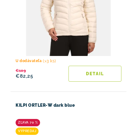
(>3 ks)
U dodávateľa
€109
DETAIL
€82,25
KILPI ORTLER-W dark blue
70 %
VÝPREDAJ