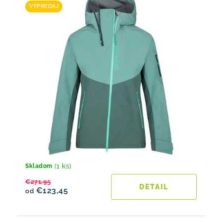
VÝPREDAJ
(1 ks)
Skladom
€271,95
DETAIL
€123,45
od