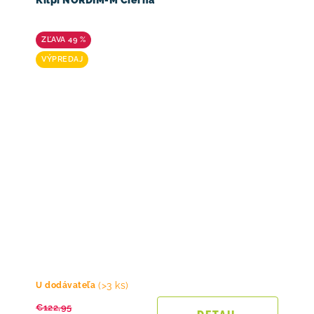
Kilpi NORDIM-M Čierna
49 %
VÝPREDAJ
(>3 ks)
U dodávateľa
€122,95