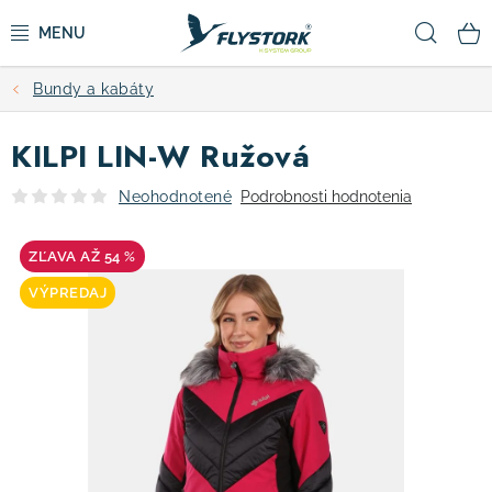
Prejsť
Hľad
na
obsah
Bundy a kabáty
CYKLISTIKA
KILPI LIN-W Ružová
ZIMNÉ ŠPORTY
Neohodnotené
Podrobnosti hodnotenia
KOLOBEŽKY
AŽ 54 %
OBLEČENIE A TOPÁNKY
VÝPREDAJ
DOPLNKY
CAMPING
VÝPREDAJ