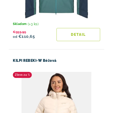
(>3 ks)
Skladom
€353,95
DETAIL
€110,65
od
KILPI REBEKI-W Béžová
24 %