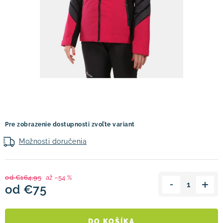
! Akcie !
Obchodné podmienky
Doprava a platba
Moja objednávka
Kontakty
Slovenčina
Pre zobrazenie dostupnosti zvoľte variant
Možnosti doručenia
od €164,95
až –54 %
od
€75
Jednotková cena:
DO KOŠÍKA