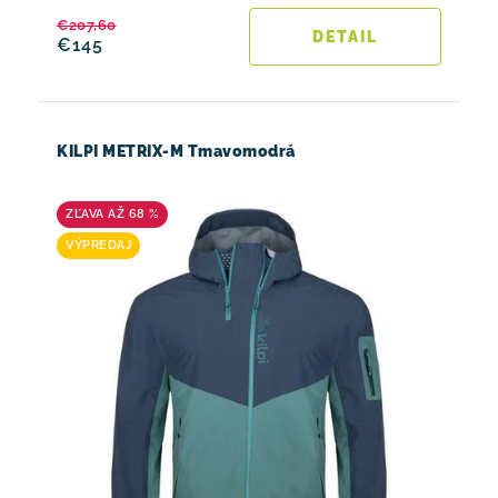
€207,60
DETAIL
€145
KILPI METRIX-M Tmavomodrá
AŽ 68 %
VÝPREDAJ