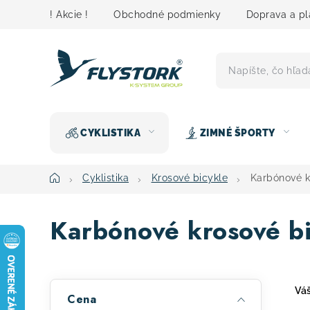
Prejsť
! Akcie !
Obchodné podmienky
Doprava a pl
na
obsah
CYKLISTIKA
ZIMNÉ ŠPORTY
Domov
Cyklistika
Krosové bicykle
Karbónové k
Karbónové krosové bi
B
Váš
Cena