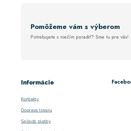
Pomôžeme vám s výberom
Potrebujete s niečím poradiť? Sme tu pre vás!
Z
á
Facebo
Informácie
p
ä
Kontakty
t
Doprava tovaru
i
Spôsob platby