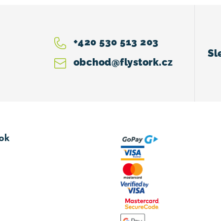
+420 530 513 203
obchod
@
flystork.cz
ok