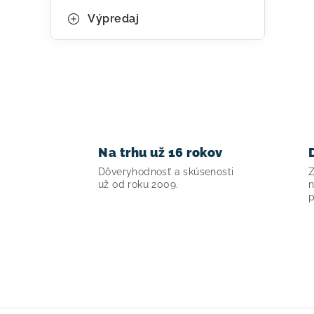
Výpredaj
Na trhu už 16 rokov
Dôveryhodnosť a skúsenosti
Z
už od roku 2009.
n
p