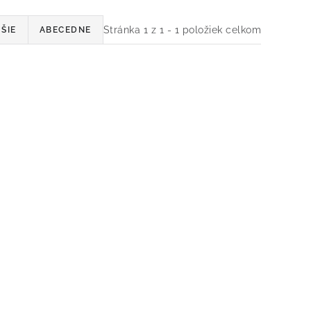
Stránka
1
z
1
-
1
položiek celkom
ŠIE
ABECEDNE