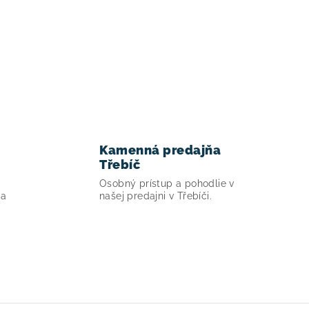
Kamenná predajňa
Třebíč
Osobný prístup a pohodlie v
ia
našej predajni v Třebíči.