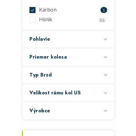
u
Karbon
1
k
Hliník
55
t
o
Pohlavie
v
v
Priemer kolesa
l
á
Typ Brzd
d
a
Velikost rámu kol US
c
i
Výrobce
e
p
K
Preskočiť