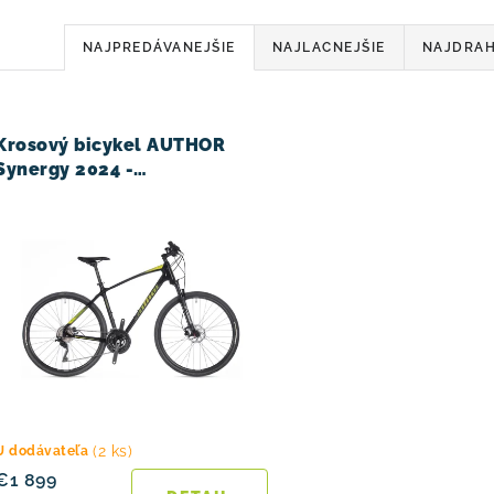
R
NAJPREDÁVANEJŠIE
NAJLACNEJŠIE
NAJDRAH
a
d
V
Krosový bicykel AUTHOR
e
Synergy 2024 -
karbón/limeta/zelená/
n
čierna
i
e
p
r
o
d
(2 ks)
U dodávateľa
€1 899