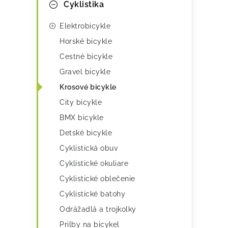
Cyklistika
r
kategórie
a
v
t
Elektrobicykle
k
e
Horské bicykle
y
Cestné bicykle
g
Gravel bicykle
v
ó
Krosové bicykle
ý
r
City bicykle
p
i
BMX bicykle
i
e
Detské bicykle
s
Cyklistická obuv
u
Cyklistické okuliare
Cyklistické oblečenie
Cyklistické batohy
Odrážadlá a trojkolky
Prilby na bicykel