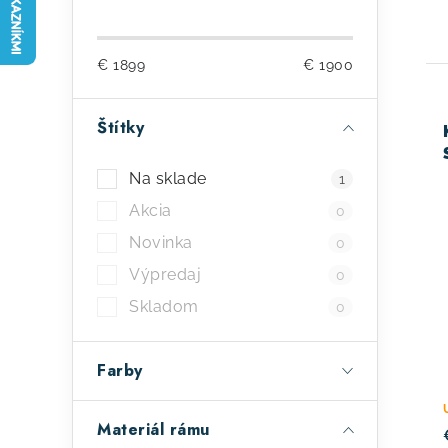
o
č
€
1899
€
1900
n
ý
Štítky
p
ý
Na sklade
1
a
p
Akcia
0
n
i
Novinka
0
e
s
Výpredaj
0
l
Skladom
p
0
r
Farby
o
d
Materiál rámu