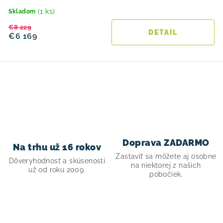
(1 ks)
Skladom
€8 229
DETAIL
€6 169
O
v
l
á
d
Doprava ZADARMO
Na trhu už 16 rokov
a
Zastaviť sa môžete aj osobne
Dôveryhodnosť a skúsenosti
c
na niektorej z našich
už od roku 2009.
pobočiek.
i
e
p
r