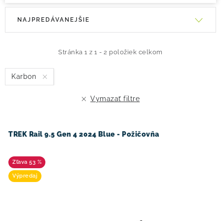
V
R
NAJPREDÁVANEJŠIE
ý
a
p
d
i
e
Stránka
1
z
1
-
2
položiek celkom
s
n
Karbon
p
i
r
e
Vymazať filtre
o
p
d
r
u
o
TREK Rail 9.5 Gen 4 2024 Blue - Požičovňa
k
d
t
u
53 %
o
k
Výpredaj
v
t
o
v