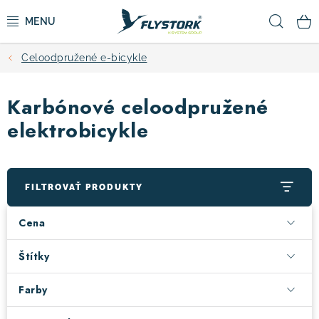
Prejsť
Hľad
na
obsah
Celoodpružené e-bicykle
CYKLISTIKA
Karbónové celoodpružené
ZIMNÉ ŠPORTY
elektrobicykle
KOLOBEŽKY
OBLEČENIE A TOPÁNKY
FILTROVAŤ PRODUKTY
Cena
DOPLNKY
Štítky
CAMPING
Farby
VÝPREDAJ