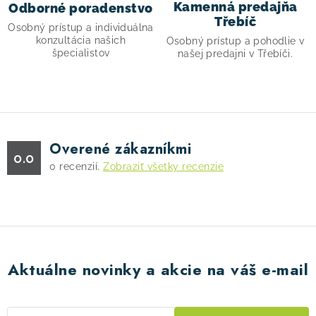
Kamenná predajňa
Odborné poradenstvo
v
Třebíč
Osobný prístup a individuálna
k
konzultácia našich
Osobný prístup a pohodlie v
y
špecialistov
našej predajni v Třebíči.
v
ý
p
i
s
Overené zákazníkmi
0.0
u
0
recenzií.
Zobraziť všetky recenzie
Aktuálne novinky a akcie na váš e-mail