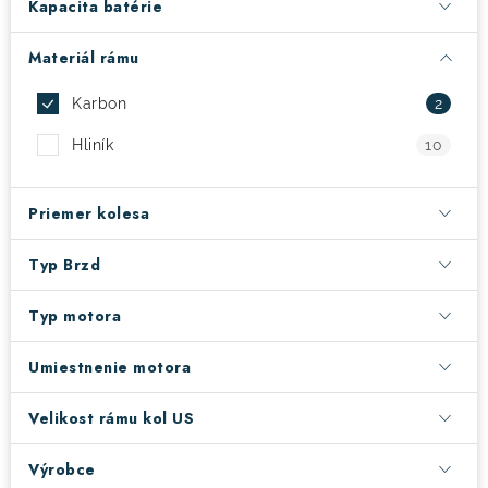
Kapacita batérie
! Akcie !
Obchodné podmienky
Doprava a platba
Materiál rámu
Moja objednávka
Kontakty
Slovenčina
Karbon
2
Hliník
10
Priemer kolesa
Typ Brzd
Typ motora
Umiestnenie motora
Velikost rámu kol US
Výrobce