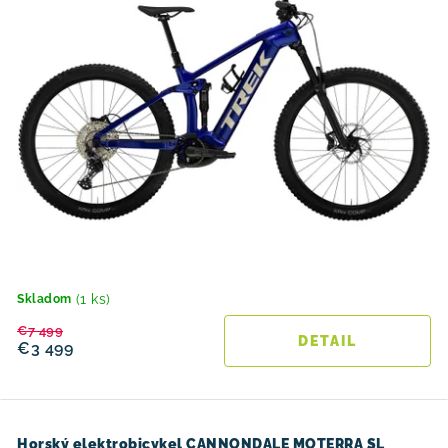
(1 ks)
Skladom
€7 499
DETAIL
€3 499
Horský elektrobicykel CANNONDALE MOTERRA SL