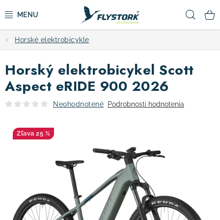
Prejsť
Hľad
na
obsah
Horské elektrobicykle
CYKLISTIKA
Horský elektrobicykel Scott
ZIMNÉ ŠPORTY
Aspect eRIDE 900 2026
KOLOBEŽKY
Neohodnotené
Podrobnosti hodnotenia
OBLEČENIE A TOPÁNKY
25 %
DOPLNKY
CAMPING
VÝPREDAJ