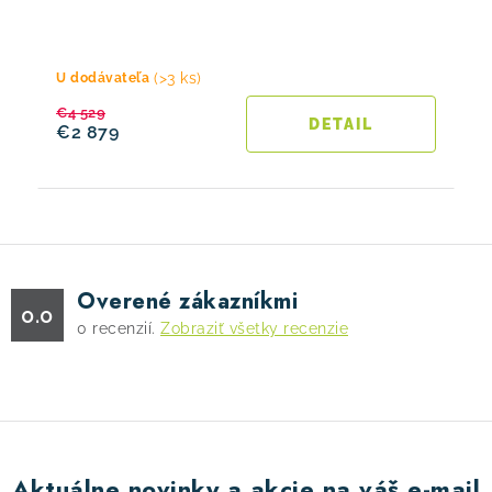
(>3 ks)
U dodávateľa
€4 529
DETAIL
€2 879
Overené zákazníkmi
0.0
0
recenzií.
Zobraziť všetky recenzie
Aktuálne novinky a akcie na váš e-mail