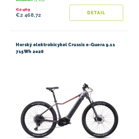
€2 469
DETAIL
€2 468,72
Horský elektrobicykel Crussis e-Guera 9.11
715Wh 2026