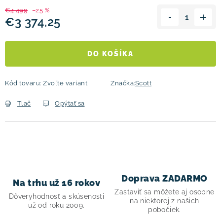
€4 499
–25 %
€3 374,25
Jednotková cena:
DO KOŠÍKA
Kód tovaru:
Zvoľte variant
Značka:
Scott
Tlač
Opýtať sa
Doprava ZADARMO
Na trhu už 16 rokov
Zastaviť sa môžete aj osobne
Dôveryhodnosť a skúsenosti
na niektorej z našich
už od roku 2009.
pobočiek.