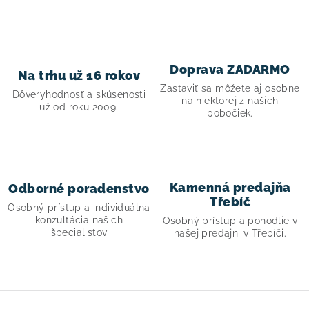
! Akcie !
Obchodné podmienky
Doprava a platba
Moja objednávka
Kontakty
Slovenčina
Doprava ZADARMO
Na trhu už 16 rokov
Zastaviť sa môžete aj osobne
Dôveryhodnosť a skúsenosti
na niektorej z našich
už od roku 2009.
pobočiek.
Kamenná predajňa
Odborné poradenstvo
Třebíč
Osobný prístup a individuálna
konzultácia našich
Osobný prístup a pohodlie v
špecialistov
našej predajni v Třebíči.