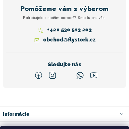
Pomôžeme vám s výberom
Potrebujete s niečím poradiť? Sme tu pre vás!
+420 530 513 203
obchod
@
flystork.cz
Z
á
p
ä
Informácie
t
Kontakty
Facebook