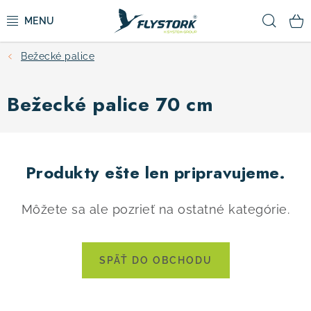
Prejsť
Hľad
na
obsah
Bežecké palice
CYKLISTIKA
Bežecké palice 70 cm
ZIMNÉ ŠPORTY
KOLOBEŽKY
Produkty ešte len pripravujeme.
OBLEČENIE A TOPÁNKY
Môžete sa ale pozrieť na ostatné kategórie.
DOPLNKY
CAMPING
SPÄŤ DO OBCHODU
VÝPREDAJ