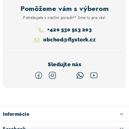
Pomôžeme vám s výberom
Potrebujete s niečím poradiť? Sme tu pre vás!
+420 530 513 203
obchod
@
flystork.cz
Z
á
p
ä
Informácie
t
Kontakty
Facebook