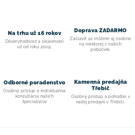
! Akcie !
Obchodné podmienky
Doprava a platba
Moja objednávka
Kontakty
Slovenčina
Doprava ZADARMO
Na trhu už 16 rokov
Zastaviť sa môžete aj osobne
Dôveryhodnosť a skúsenosti
na niektorej z našich
už od roku 2009.
pobočiek.
Kamenná predajňa
Odborné poradenstvo
Třebíč
Osobný prístup a individuálna
konzultácia našich
Osobný prístup a pohodlie v
špecialistov
našej predajni v Třebíči.