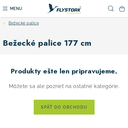
Prejsť
Hľad
na
obsah
Bežecké palice
CYKLISTIKA
Bežecké palice 177 cm
ZIMNÉ ŠPORTY
KOLOBEŽKY
Produkty ešte len pripravujeme.
OBLEČENIE A TOPÁNKY
Môžete sa ale pozrieť na ostatné kategórie.
DOPLNKY
CAMPING
SPÄŤ DO OBCHODU
VÝPREDAJ