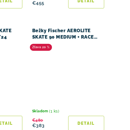
ETAIL
DETAIL
€455
SKATE
Bežky Fischer AEROLITE
/24
SKATE 90 MEDIUM + RACE
SKATE 2023/24
20 %
(1 ks)
Skladom
€480
ETAIL
DETAIL
€383