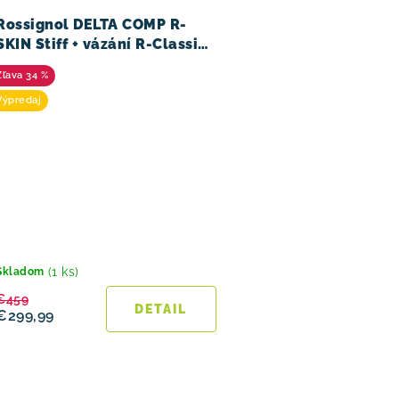
Rossignol DELTA COMP R-
SKIN Stiff + vázání R-Classic
23/24
34 %
Výpredaj
(1 ks)
Skladom
€459
DETAIL
€299,99