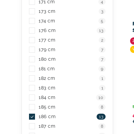
171 cm
4
173 cm
3
174 cm
5
176 cm
13
177 cm
2
179 cm
7
180 cm
7
181 cm
9
182 cm
1
183 cm
1
184 cm
10
185 cm
8
186 cm
13
187 cm
8