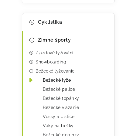
K
Preskočiť
v
Cyklistika
kategórie
a
l
t
á
Zimné športy
e
d
Zjazdové lyžování
g
a
Snowboarding
ó
c
Bežecké lyžovanie
r
i
Bežecké lyže
i
e
Bežecké palice
e
p
Bežecké topánky
Bežecké viazanie
r
Vosky a čističe
v
Vaky na bežky
k
Bežecké doplnky