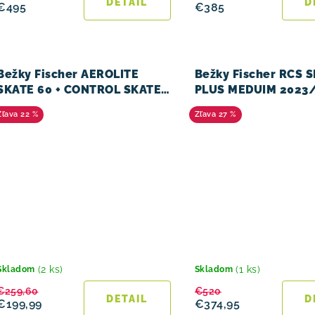
u
DETAIL
D
€495
€385
k
t
Bežky Fischer AEROLITE
Bežky Fischer RCS 
o
SKATE 60 + CONTROL SKATE
PLUS MEDUIM 2023
v
2024/25
22 %
27 %
(2 ks)
(1 ks)
Skladom
Skladom
€259,60
€520
DETAIL
D
€199,99
€374,95