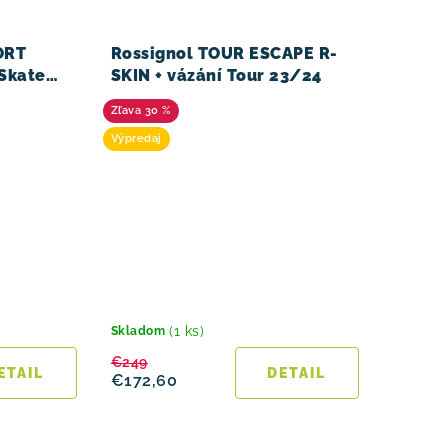
ORT
Rossignol TOUR ESCAPE R-
-Skate
SKIN + vázání Tour 23/24
30 %
Výpredaj
(1 ks)
Skladom
€249
ETAIL
DETAIL
€172,60