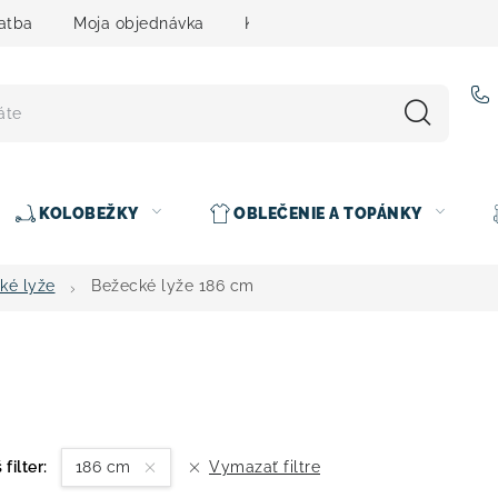
atba
Moja objednávka
Kontakty
Slovenčina
KOLOBEŽKY
OBLEČENIE A TOPÁNKY
ké lyže
Bežecké lyže 186 cm
 filter:
186 cm
Vymazať filtre