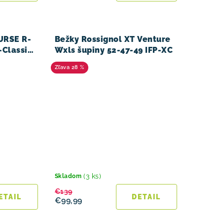
URSE R-
Bežky Rossignol XT Venture
R-Classic
Wxls šupiny 52-47-49 IFP-XC
28 %
(3 ks)
Skladom
€139
ETAIL
DETAIL
€99,99