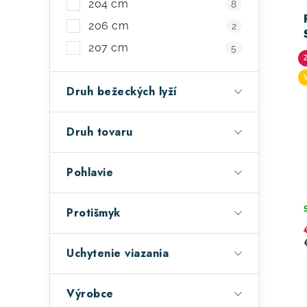
204 cm
8
206 cm
2
207 cm
5
Druh bežeckých lyží
Druh tovaru
Pohlavie
Protišmyk
Uchytenie viazania
Výrobce