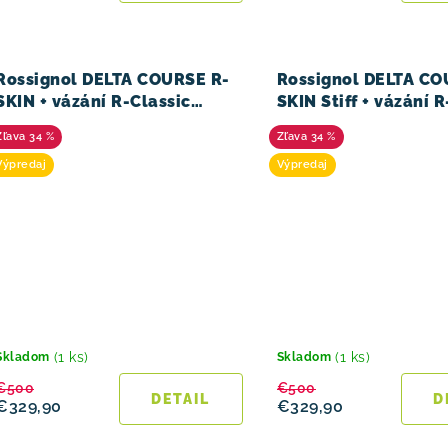
Rossignol DELTA COURSE R-
Rossignol DELTA CO
SKIN + vázání R-Classic
SKIN Stiff + vázání 
23/24
23/24
34 %
34 %
Výpredaj
Výpredaj
(1 ks)
(1 ks)
Skladom
Skladom
€500
€500
DETAIL
D
€329,90
€329,90