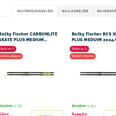
R
NAJPREDÁVANEJŠIE
NAJLACNEJŠIE
NAJDRAHŠ
a
d
V
Bežky Fischer CARBONLITE
Bežky Fischer RCS 
e
SKATE PLUS MEDIUM
PLUS MEDUIM 2024
2023/24
n
20 %
22 %
i
Darček zdarma
Darček zdarma
e
p
r
o
d
(1 ks)
(1 ks)
Skladom
Skladom
€620
€499,60