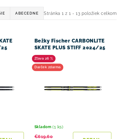
Stránka
1
z
1
-
13
položiek celkom
IE
ABECEDNE
SKATE
Bežky Fischer CARBONLITE
/25
SKATE PLUS STIFF 2024/25
26 %
Darček zdarma
(1 ks)
Skladom
€619,60