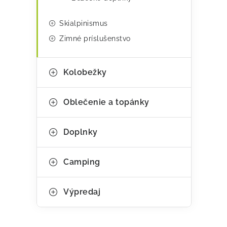
y
v
Skialpinismus
ý
Zimné príslušenstvo
p
i
Kolobežky
s
Oblečenie a topánky
u
Doplnky
Camping
Výpredaj