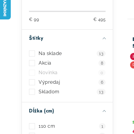
o
č
€
99
€
495
n
ý
Štítky
p
ý
Na sklade
13
a
p
Akcia
8
n
i
Novinka
0
e
s
Výpredaj
6
l
Skladom
p
13
r
Dĺžka (cm)
o
d
110 cm
1