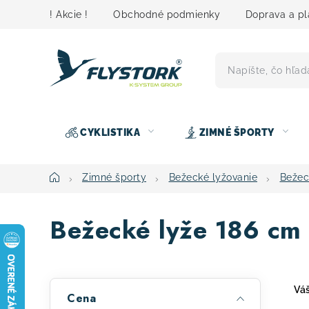
Prejsť
! Akcie !
Obchodné podmienky
Doprava a pl
na
obsah
CYKLISTIKA
ZIMNÉ ŠPORTY
Domov
Zimné športy
Bežecké lyžovanie
Bežec
Bežecké lyže 186 cm
B
Váš
Cena