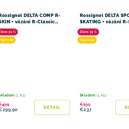
Rossignol DELTA COMP R-
Rossignol DELTA SP
SKIN + vázání R-Classic
SKATING + vázání R
23/24
23/24
34 %
33 %
Výpredaj
Výpredaj
(1 ks)
(1 ks)
Skladom
Skladom
€459
€355
DETAIL
D
€299,90
€237