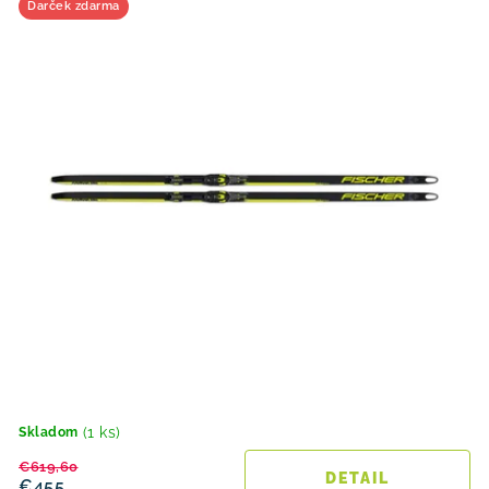
Darček zdarma
(1 ks)
Skladom
€619,60
DETAIL
€455