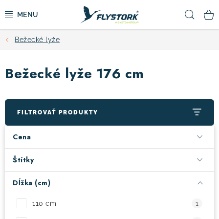
Prejsť
Hľad
na
obsah
Bežecké lyže
CYKLISTIKA
Bežecké lyže 176 cm
ZIMNÉ ŠPORTY
KOLOBEŽKY
FILTROVAŤ PRODUKTY
OBLEČENIE A TOPÁNKY
Cena
DOPLNKY
Štítky
Dĺžka (cm)
CAMPING
110 cm
1
VÝPREDAJ