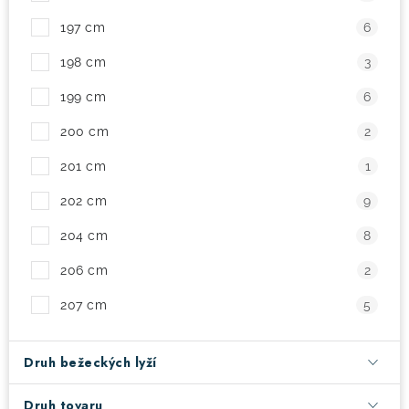
197 cm
6
198 cm
3
199 cm
6
200 cm
2
201 cm
1
202 cm
9
204 cm
8
206 cm
2
207 cm
5
Druh bežeckých lyží
Druh tovaru