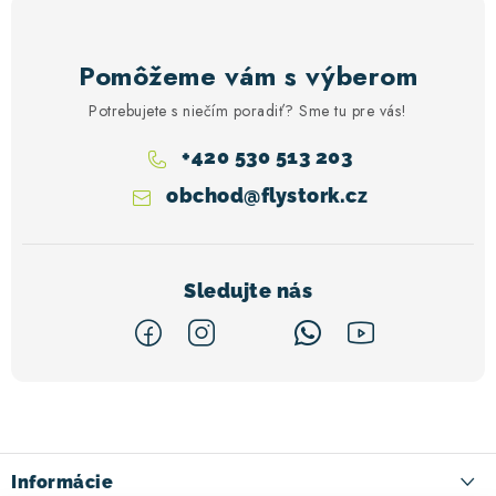
Pomôžeme vám s výberom
Potrebujete s niečím poradiť? Sme tu pre vás!
+420 530 513 203
obchod
@
flystork.cz
Z
á
p
ä
Informácie