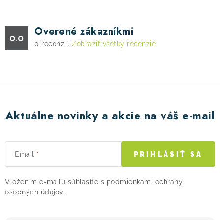
p
i
s
Overené zákazníkmi
0.0
u
0
recenzií.
Zobraziť všetky recenzie
Aktuálne novinky a akcie na váš e-mail
Email
PRIHLÁSIŤ SA
Vložením e-mailu súhlasíte s
podmienkami ochrany
osobných údajov