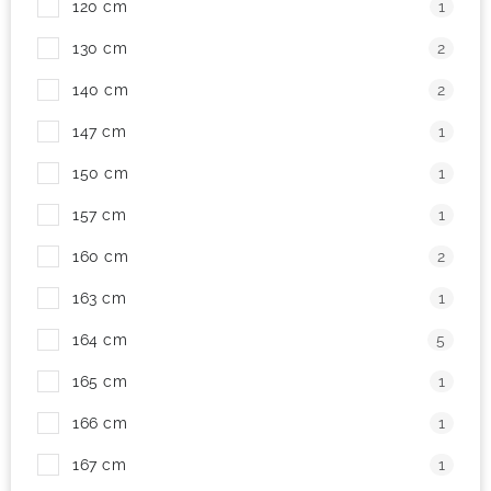
120 cm
1
! Akcie !
Obchodné podmienky
Doprava a platba
130 cm
2
Moja objednávka
Kontakty
Slovenčina
140 cm
2
147 cm
1
150 cm
1
157 cm
1
160 cm
2
163 cm
1
164 cm
5
165 cm
1
166 cm
1
167 cm
1