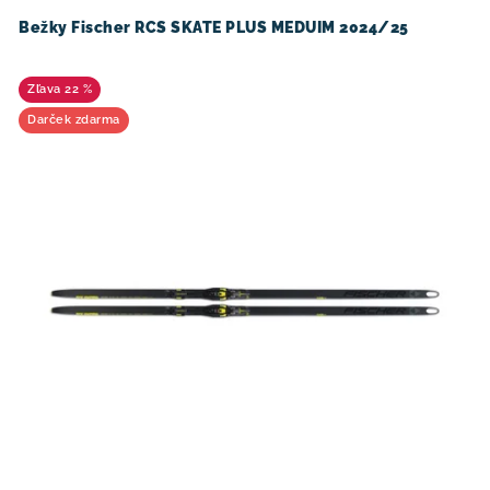
d
r
u
o
Bežky Fischer RCS SKATE PLUS MEDUIM 2024/25
k
d
t
u
22 %
o
k
Darček zdarma
v
t
o
v