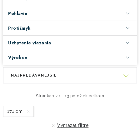
Pohlavie
Protišmyk
Uchytenie viazania
Výrobce
V
R
NAJPREDÁVANEJŠIE
ý
a
p
d
i
e
Stránka
1
z
1
-
13
položiek celkom
s
n
176 cm
p
i
r
e
Vymazať filtre
o
p