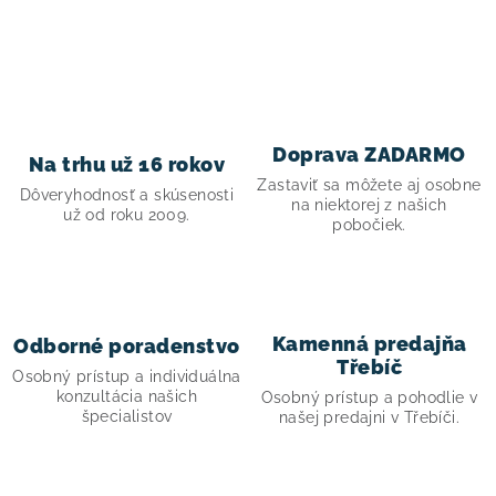
O
v
l
á
d
Doprava ZADARMO
Na trhu už 16 rokov
a
Zastaviť sa môžete aj osobne
Dôveryhodnosť a skúsenosti
c
na niektorej z našich
už od roku 2009.
pobočiek.
i
e
p
r
Kamenná predajňa
Odborné poradenstvo
v
Třebíč
Osobný prístup a individuálna
k
konzultácia našich
Osobný prístup a pohodlie v
y
špecialistov
našej predajni v Třebíči.
v
ý