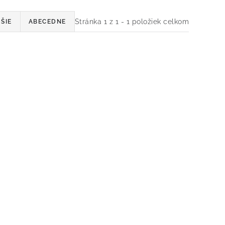
Stránka
1
z
1
-
1
položiek celkom
ŠIE
ABECEDNE