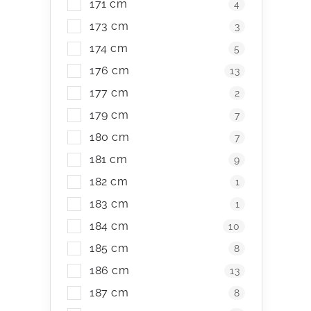
171 cm
4
r
173 cm
3
v
174 cm
5
k
176 cm
13
y
177 cm
2
v
179 cm
7
ý
180 cm
7
p
181 cm
9
i
182 cm
1
s
183 cm
1
u
184 cm
10
185 cm
8
186 cm
13
187 cm
8