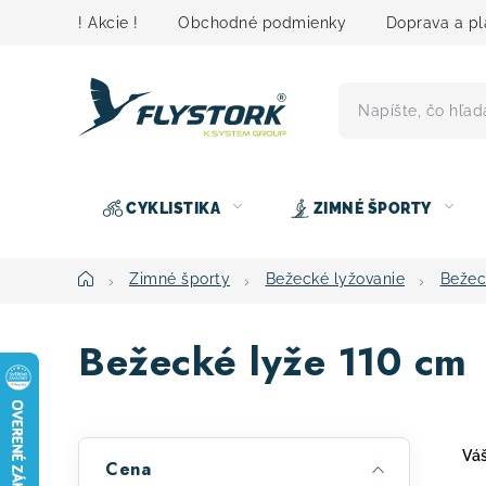
Prejsť
! Akcie !
Obchodné podmienky
Doprava a pl
na
obsah
CYKLISTIKA
ZIMNÉ ŠPORTY
Domov
Zimné športy
Bežecké lyžovanie
Bežec
Bežecké lyže 110 cm
B
Váš
Cena