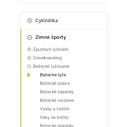
K
Preskočiť
Cyklistika
kategórie
a
t
Zimné športy
e
Zjazdové lyžování
g
Snowboarding
ó
Bežecké lyžovanie
r
Bežecké lyže
i
Bežecké palice
e
Bežecké topánky
Bežecké viazanie
Vosky a čističe
Vaky na bežky
Bežecké doplnky