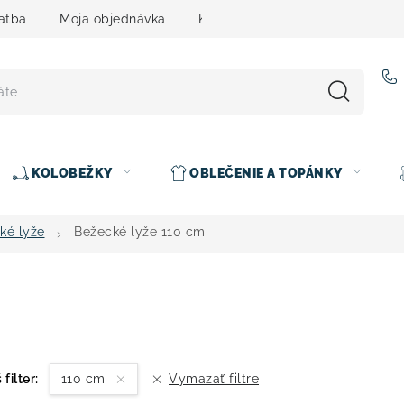
atba
Moja objednávka
Kontakty
Slovenčina
KOLOBEŽKY
OBLEČENIE A TOPÁNKY
ké lyže
Bežecké lyže 110 cm
 filter:
110 cm
Vymazať filtre