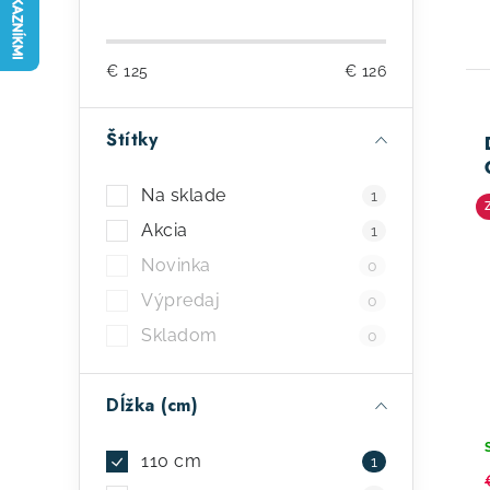
o
č
€
125
€
126
n
ý
Štítky
p
ý
Na sklade
1
a
p
Akcia
1
n
i
Novinka
0
e
s
Výpredaj
0
l
Skladom
p
0
r
Dĺžka (cm)
o
d
110 cm
1