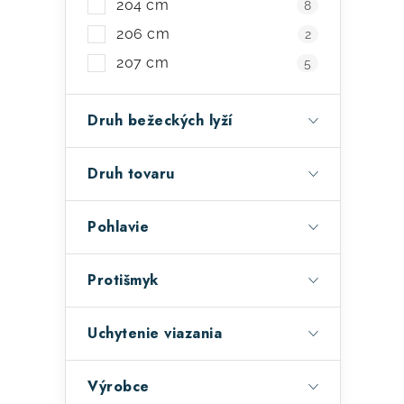
204 cm
8
206 cm
2
207 cm
5
Druh bežeckých lyží
Druh tovaru
Pohlavie
Protišmyk
Uchytenie viazania
Výrobce