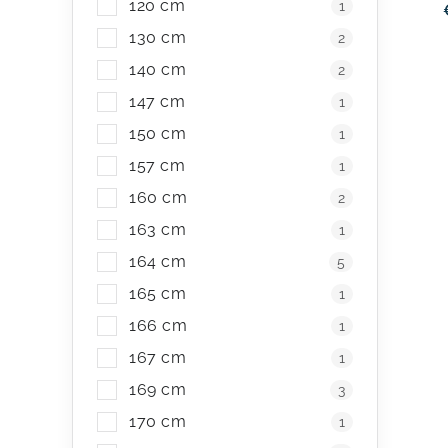
120 cm
1
u
130 cm
2
k
140 cm
2
t
147 cm
1
o
150 cm
1
v
v
157 cm
1
l
160 cm
2
á
163 cm
1
164 cm
d
5
165 cm
a
1
166 cm
1
c
167 cm
1
i
169 cm
3
e
170 cm
1
p